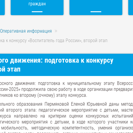
граждан
Оперативная информация
а к конкурсу «Воспитатель года России», второй этап
го движения: подготовка к конкурсу
ой этап
сного движения: подготовка к муниципальному этапу Всеросс
ссии-2025» продолжила свою работу в ходе организации предвари
тников ко второму (очному) этапу конкурса.
ельного образования Пермяковой Еленой Юрьевной даны метод
й второго этапа: педагогическое мероприятие с детьми, мастер
нкурса направлено на критерии оценки конкурсных испытани
гического мероприятия с детьми, в ходе которого участники к
мобильность, методическую компетентность, умения организ