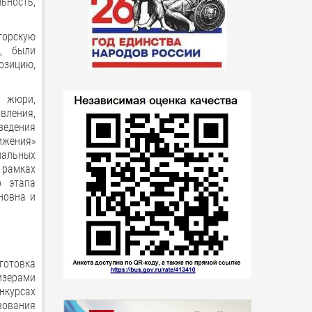
ьность,
торскую
м, были
зицию,
и жюри,
вления,
ведения
ижения»
пальных
 рамках
о этапа
новна и
готовка
изерами
нкурсах
вования