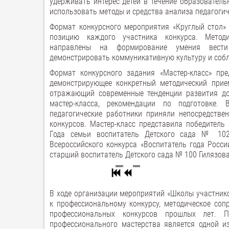
удерживать интерес детей в течение образователь
использовать методы и средства анализа педагоги
Формат конкурсного мероприятия «Круглый стол»
позицию каждого участника конкурса. Методи
направлены на формирование умения вести 
демонстрировать коммуникативную культуру и соб
Формат конкурсного задания «Мастер-класс» пр
демонстрирующее конкретный методический прием
отражающий современные тенденции развития до
мастер-класса, рекомендации по подготовке.
педагогические работники приняли непосредстве
конкурсов. Мастер-класс представила победитель 
Года семьи воспитатель Детского сада № 102
Всероссийского конкурса «Воспитатель года Росс
старший воспитатель Детского сада № 100 Гилязов
В ходе организации мероприятий «Школы участник
к профессиональному конкурсу, методическое соп
профессиональных конкурсов прошлых лет. П
профессионального мастерства является одной и