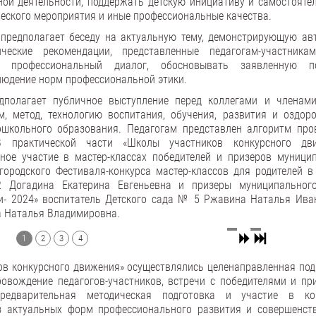
ной деятельности, поддержать детскую инициативу и самостоятел
ческого мероприятия и иные профессиональные качества.
 предполагает беседу на актуальную тему, демонстрирующую ав
ческие рекомендации, представленные педагогам-участника
профессиональный диалог, обосновывать заявленную по
людение норм профессиональной этики.
едполагает публичное выступление перед коллегами и членам
, метод, технологию воспитания, обучения, развития и оздоро
школьного образования. Педагогам представлен алгоритм про
 В практической части «Школы участников конкурсного дв
нное участие в мастер-классах победителей и призеров муници
городского Фестиваля-конкурса мастер-классов для родителей в
 Догадина Екатерина Евгеньевна и призеры муниципальног
ии- 2024» воспитатель Детского сада № 5 Ржавина Наталья Ива
а Наталья Владимировна.
1
2
3
4
ов конкурсного движения» осуществлялись целенаправленная под
ровождение педагогов-участников, встречи с победителями и пр
редварительная методическая подготовка и участие в ко
з актуальных форм профессионального развития и совершенст