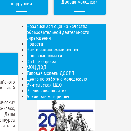
Дворца молодежи
коррупции
Независимая оценка качества
образовательной деятельности
учреждения
Новости
Часто задаваемые вопросы
Полезные ссылки
On-line опросы
МОЦ ДОД
Типовая модель ДООРП
Центр по работе с молодежью
ийского
Учительская ЦДО
тельной
Расписание занятий
Архивные материалы
ические
-класс,
й. Даны
онкурса
овать и