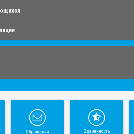
ающихся
изации
Одаренность
Обращения