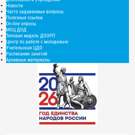
Новости
Часто задаваемые вопросы
Полезные ссылки
On-line опросы
МОЦ ДОД
Типовая модель ДООРП
Центр по работе с молодежью
Учительская ЦДО
Расписание занятий
Архивные материалы