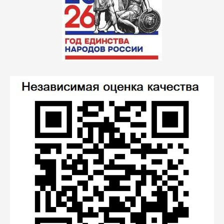
внеурочной деятельности»
- изучение истории
родного края в урочной и внеурочной деятельности с
учетом формирования функциональной грамотности
на уроках истории в соответствии с требованиями
обновленного ФГОС, а также разработки уроков и
внеурочных занятий учителей общеобразовательных
организаций №№ 3, 35, 40, КУГ города Каменска-
Уральского, под редакцией С.А. Маскалевой
открыть
№ 16,
«Внедрение рабочей программы воспитания
в образовательный процесс в дошкольных
образовательных учреждениях»
- опыт работы по
направлениям рабочей программы воспитания,
методические разработки для реализации
программы по работе с различными участниками
образовательных отношений в соответствии с
требованиями ФГОС педагогами детских садов №№
8, 70, 83, 88, 95,98 г. Каменска-Уральского, под
редакцией Е.В. Самойловой
открыть
№ 15,
«Развитие функциональной грамотности на
уроках истории и обществознания в соответствии с
требованиями ФГОС»
- методы, приемы