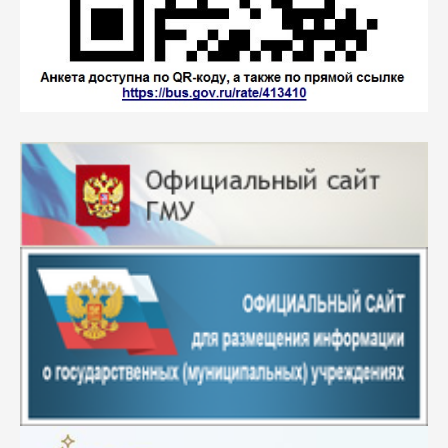
формирования навыков функциональной
грамотности на уроках истории и обществознания,
опыт конструирования современного урока истории
с учетом формирования навыков функциональной
грамотности в соответствии с требованиями
обновленного ФГОС, разработки уроков
открыть
№ 14,
«Особенности обучения детей с ОВЗ в
условиях инклюзивного образования на уроках
русского языка» -
методическое пособие
подготовлено для учителей русского языка и
литературы. В сборник включены методические
разработки учителей русского языка и литературы г.
Каменска-Уральского и теоретические материалы,
позволяющие обобщить опыт работы педагогов в
этом направлении, а также необходимые
информационные материалы ФИПИ для
прохождения итоговой аттестации в 9 классе
открыть
№ 13,
«Эффективные практики повышения
качества образования в начальной школе»
-
методический сборник предназначен для учителей
начальной школы, ло-гопедов, психологов,