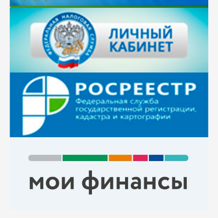
разработки уроков учителей истории и
обществознания, под редакцией С.А.Маскалевой,
методиста ЦДО
открыть
№ 7, 2020г.
«Практика применения технологии
междисциплинарного обучения
на уроках в
начальной школе»
(из опыта работы) - пособие
может стать первым шагом в построении такой
педагогического процесса, в условиях которого,
младшие школьники будут превращаться из
пассивных обучаемых в дейтсвительных субъектов
учения и собственной жизни, творческая группа
педагогов МАОУ «Средняя общеобразовательная
школа №34»
скачать
№ 6, 2020г.
«Организация и сопровождение
проектной и исследовательской деятельности
школьников»
- организация и сопровождение
проектной и исследовательской деятельности
школьников, опыт работы учителей по
формированию исследовательских умений
школьников, под редакцией С.А.Маскалевой,
методиста ЦДО
открыть
Информация о
сборнике