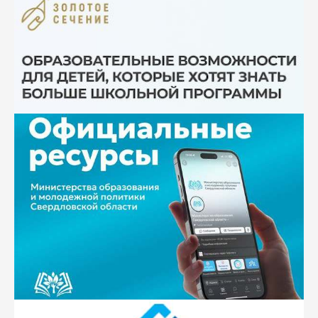
дефектологов. Может использоваться при
проектировании и проведении уроков в начальной
школе, а также групповых и индивидуальных
занятий с детьми младшего школьного возраста
открыть
№ 12,
«Внедрение финансовой грамотности в
образовательный процесс
»
- практические
рекомендации по организации занятий,
использованию интерактивных образовательных
технологий и ицифровых боразоватеных ресурсов на
занятиях по финансовой грамотности и включению
их в общеобразовательные дисциплины и
внеурочную работу, разработки занятий,
под
редакцией С.А.Маскалевой, методиста ЦДО
открыть
№ 11, 2021г.
«Работа с детьми с ОВЗ в условиях
инклюзивного образования
»
- методический сборник
предназначаен для учителей начальной школы,
логопедов, психологов, дефектологов. Может
использоваться при проектировании и проведении
уроков в начальной школе, а также групповых и
индивидуальных занятий с детьми с ОВЗ младшего
школьного вохзраста под редакцией