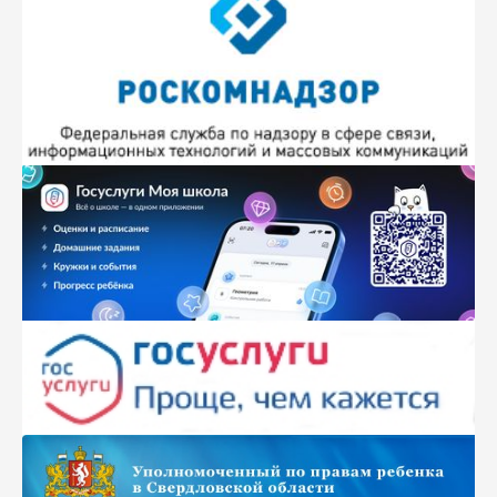
В.Б.Белошапкиной, методиста ЦДО
открыть
№ 10, 2021г.
«
Мой успешный проект
»
- материалы
заключительного муниципального этапа
Всероссийского конкурса «Воспитатель года
России-21». В сборнике представлены проекты,
направленные на решение пролемной ситуации,
актуальной для образовательной организации, под
редакцией Н.А.Ярковой, старшего методиста ЦДО
открыть
№ 9, 2020г.
«Профессиональная компетенция
педагога как условие организации эффективного
образовательного процесса»
(из опыта работы
школьных методических объединений учителей
русского языка и литературы г. Каменска-Уральского
в 2019-2020 учебном году) - опыт работы педагогов,
конспекты уроков и внеклассных мероприятий,
формы работы при дистанционном обучении, под
редакцией И.В. Усовой, методиста ЦДО
открыть
№ 8, 2020г.
"Особенности преподавания истории и
обществознания в соответствии с требованиями
ФГОС"
- представлен опыт конструирования
современного урока истории и обществознания,