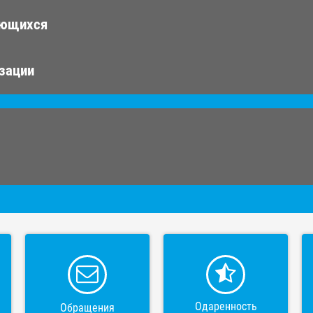
ающихся
изации
Одаренность
Обращения