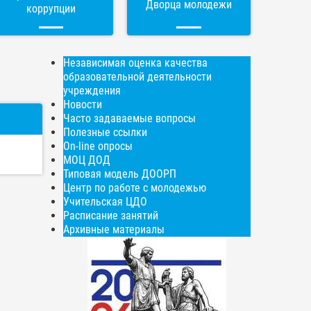
Дворца молодежи
коррупции
Независимая оценка качества
образовательной деятельности
учреждения
Новости
Часто задаваемые вопросы
Полезные ссылки
On-line опросы
МОЦ ДОД
Типовая модель ДООРП
Центр по работе с молодежью
Учительская ЦДО
Расписание занятий
Архивные материалы