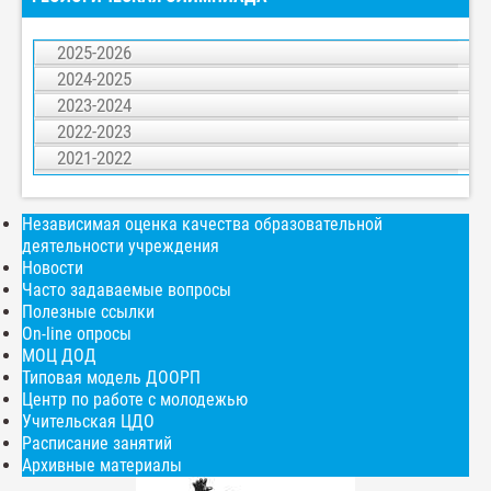
2025-2026
2024-2025
Положение
открыть
2023-2024
Протокол конкурсов олимпиады
открыть
Положение
открыть
Протокол олимпиады
открыть
2022-2023
Протокол
открыть
Протоколы
открыть
2021-2022
Положение
открыть
Протоколы
открыть
Положение
открыть
Положение
открыть
Задания
открыть
Независимая оценка качества образовательной
Протокол
открыть
деятельности учреждения
Новости
Часто задаваемые вопросы
Полезные ссылки
On-line опросы
МОЦ ДОД
Типовая модель ДООРП
Центр по работе с молодежью
Учительская ЦДО
Расписание занятий
Архивные материалы