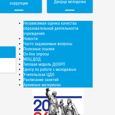
Дворца молодежи
коррупции
Независимая оценка качества
образовательной деятельности
учреждения
Новости
Часто задаваемые вопросы
Полезные ссылки
On-line опросы
МОЦ ДОД
Типовая модель ДООРП
Центр по работе с молодежью
Учительская ЦДО
Расписание занятий
Архивные материалы