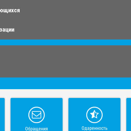
ающихся
изации
Одаренность
Обращения