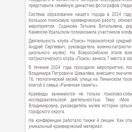
представила семейную династию фотографов (педа
Система образования нашего города в 2024 году
большую поисковую краеведческую работу, обновл
мероприятия. Судакова Татьяна Витальевна, ди
Каменске-Уральском познакомила участников конфе
Деятельность клуба «Поиск» Новоисетской средне
Андрей Сергеевич, руководитель военно-патриоти
школьного музея). На Всероссийском этапе вое
патриотического клуба «Поиск» заняла 7 место в о
В течение 2024 года проходили мероприятия, по
Владимира Петровича Шевалёва, внесшего значител
16, геологический музей, улица на Ленинском по
книгой о семье «Раненная память».
Краеведы занимаются не только поисково-соби
исследовательской деятельностью. Тему «Моя
Владимировна, руководитель музея истории сельс
городского округа.
На конференции работало также 4 секции. Как от
уникальный краеведческий материал.