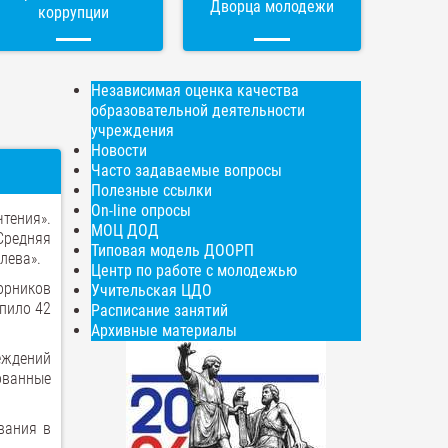
Дворца молодежи
коррупции
Независимая оценка качества
образовательной деятельности
учреждения
Новости
Часто задаваемые вопросы
Полезные ссылки
On-line опросы
тения».
МОЦ ДОД
редняя
Типовая модель ДООРП
лева».
Центр по работе с молодежью
орников
Учительская ЦДО
упило 42
Расписание занятий
Архивные материалы
еждений
ованные
вания в