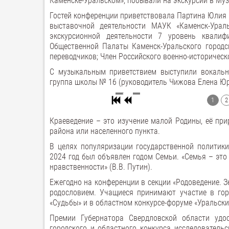
Каменске-Уральском», побывали на экскурсии в Му
Гостей конференции приветствовала Партина Юлия 
выставочной деятельности МАУК «Каменск-Ураль
экскурсионной деятельности 7 уровень квалифи
Общественной Палаты Каменск-Уральского городск
переводчиков; Член Российского военно-историческ
С музыкальным приветствием выступили вокальны
группа школы № 16 (руководитель Чижова Елена Ю
1
2
Краеведение – это изучение малой Родины, её прир
района или населенного пункта.
В целях популяризации государственной политик
2024 год был объявлен годом Семьи. «Семья – это 
нравственности» (В.В. Путин).
Ежегодно на конференции в секции «Родоведение. 
родословием. Учащиеся принимают участие в гор
«Судьбы» и в областном конкурсе-форуме «Уральски
Премии Губернатора Свердловской области уд
городского и областного конкурса исследовател