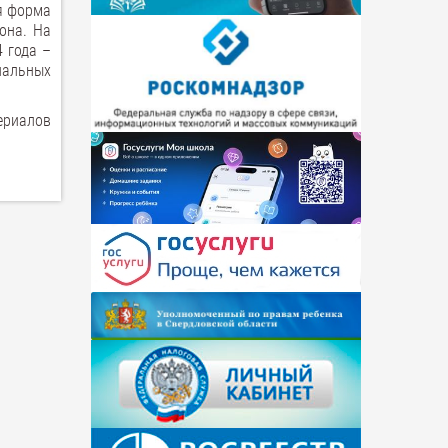
я форма
она. На
 года –
нальных
ериалов