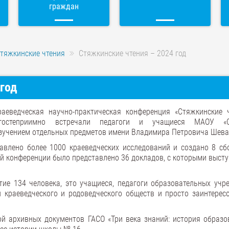
граждан
тяжкинские чтения
Стяжкинские чтения – 2024 год
год
аеведческая научно-практическая конференция «Стяжкинские ч
гостеприимно встречали педагоги и учащиеся МАОУ «С
зучением отдельных предметов имени Владимира Петровича Шева
авлено более 1000 краеведческих исследований и создано 8 сб
ой конференции было представлено 36 докладов, с которыми выст
тие 134 человека, это учащиеся, педагоги образовательных учр
и краеведческого и родоведческого обществ и просто заинтерес
й архивных документов ГАСО «Три века знаний: история образо