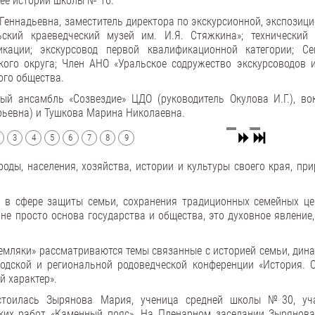
зее истории школы № 16.
Геннадьевна, заместитель директора по экскурсионной, экспозици
ский краеведческий музей им. И.Я. Стяжкина»; технический 
кации; экскурсовод первой квалификационной категории; Се
ого округа; Член АНО «Уральское содружество экскурсоводов и
ого общества.
й ансамбль «Созвездие» ЦДО (руководитель Окулова И.Г.), во
рьевна) и Тушкова Марина Николаевна.
3
4
5
6
7
8
9
оды, населения, хозяйства, истории и культуры своего края, пр
и в сфере защиты семьи, сохранения традиционных семейных це
не просто основа государства и общества, это духовное явление
Земляки» рассматриваются темы связанные с историей семьи, дина
одской и региональной родоведческой конференции «История. 
й характер».
остоилась Зырянова Мария, ученица средней школы №30, уч
ьских работ «Каменный пояс». На Пленарном заседании Зырянов