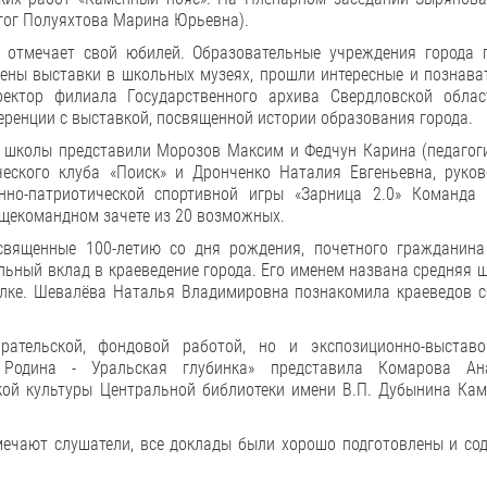
гог Полуяхтова Марина Юрьевна).
 отмечает свой юбилей. Образовательные учреждения города 
ены выставки в школьных музеях, прошли интересные и познава
ректор филиала Государственного архива Свердловской облас
ренции с выставкой, посвященной истории образования города.
й школы представили Морозов Максим и Федчун Карина (педагог
ческого клуба «Поиск» и Дронченко Наталия Евгеньевна, руков
нно-патриотической спортивной игры «Зарница 2.0» Команда 
бщекомандном зачете из 20 возможных.
священные 100-летию со дня рождения, почетного гражданина
ьный вклад в краеведение города. Его именем названа средняя 
селке. Шевалёва Наталья Владимировна познакомила краеведов с
рательской, фондовой работой, но и экспозиционно-выстав
 Родина - Уральская глубинка» представила Комарова Ан
кой культуры Центральной библиотеки имени В.П. Дубынина Кам
мечают слушатели, все доклады были хорошо подготовлены и со