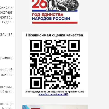
онной и
эксперт
кретарь
 гидов-
кальная
иродного
нностей
, основа
стиями,
События
астница
а Мария