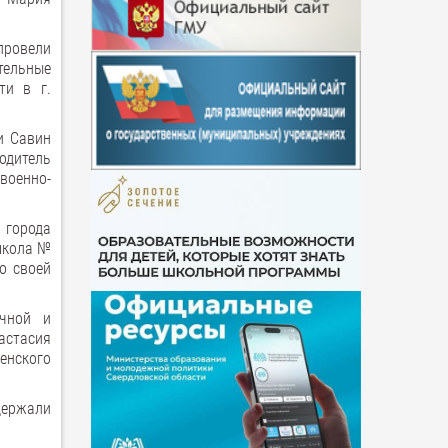
провели
тельные
ти в г.
и Савин
одитель
военно-
 города
школа №
о своей
очной и
астасия
енского
держали