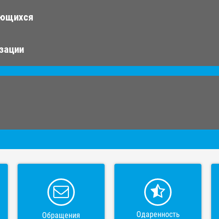
ающихся
изации
Одаренность
Обращения