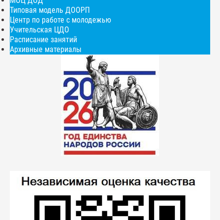
МОЦ ДОД
Типовая модель ДООРП
Центр по работе с молодежью
Учительская ЦДО
Расписание занятий
Архивные материалы