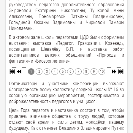
руководством педагогов дополнительного образования
Зыряновой Екатерины Николаевны; Тушковой Анны
Алексеевны, Пономаревой Татьяны Владимировны,
Гольдиной Оксаны Вадимовны и Чирковой Тамары
Николаевны.
В актовом зале школы педагогами ЦДО были оформлены
выставки: выставка «Педагог. Гражданин. Краевед»,
посвященная Шевалёву В.П. и выставка работ
воспитанников детских объединений «Природа и
фантазия» и «Бисероплетение».
1
2
3
4
5
6
7
8
9
10
Организаторы и участники конференции выражают
благодарность всему коллективу средней школы № 16 за
хорошую организацию мероприятия, гостеприимство и
доброжелательность педагогов и учащихся.
Цель Года педагога и наставника состоит в том, чтобы
привлечь внимание общества к труду людей, которые
отдают своё время и силы детям, молодёжи, нашему
будущему. Как отмечает Владимир Владимирович Путин: