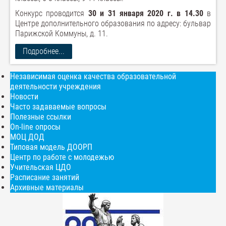
Конкурс проводится
30 и 31 января 2020 г. в 14.30
в
Центре дополнительного образования по адресу: бульвар
Парижской Коммуны, д. 11.
Подробнее...
Независимая оценка качества образовательной
деятельности учреждения
Новости
Часто задаваемые вопросы
Полезные ссылки
On-line опросы
МОЦ ДОД
Типовая модель ДООРП
Центр по работе с молодежью
Учительская ЦДО
Расписание занятий
Архивные материалы