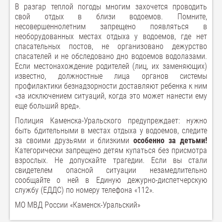
В разгар теплой погоды многим захочется проводить
свой отдых в близи водоемов. Помните,
несовершеннолетним запрещено появляться в
необорудованных местах отдыха у водоемов, где нет
спасательных постов, не организовано дежурство
спасателей и не обследовано дно водоемов водолазами.
Если местонахождение родителей (лиц, их заменяющих)
известно, должностные лица органов системы
профилактики безнадзорности доставляют ребенка к ним
«за исключением ситуаций, когда это может нанести ему
еще больший вред».
Полиция Каменска-Уральского предупреждает: нужно
быть бдительными в местах отдыха у водоемов, следите
за своими друзьями и близкими
особенно за детьми!
Категорически запрещено детям купаться без присмотра
взрослых. Не допускайте трагедии. Если вы стали
свидетелем опасной ситуации незамедлительно
сообщайте о ней в Единую дежурно-диспетчерскую
службу (ЕДДС) по номеру телефона «112».
МО МВД России «Каменск-Уральский»