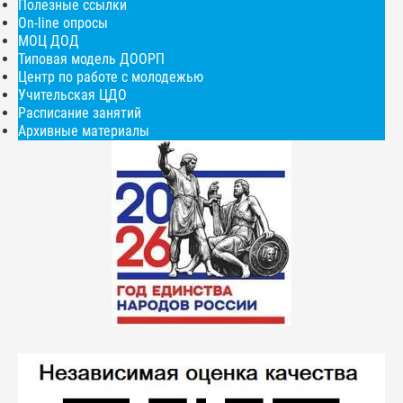
Полезные ссылки
On-line опросы
МОЦ ДОД
Типовая модель ДООРП
Центр по работе с молодежью
Учительская ЦДО
Расписание занятий
Архивные материалы