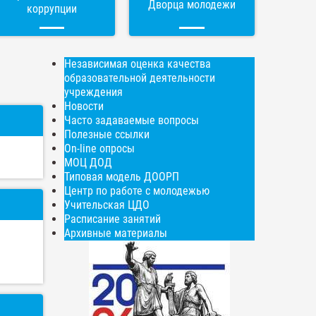
Дворца молодежи
коррупции
Независимая оценка качества
образовательной деятельности
учреждения
Новости
Часто задаваемые вопросы
Полезные ссылки
On-line опросы
МОЦ ДОД
Типовая модель ДООРП
Центр по работе с молодежью
Учительская ЦДО
Расписание занятий
Архивные материалы