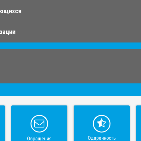
ающихся
изации
Одаренность
Обращения