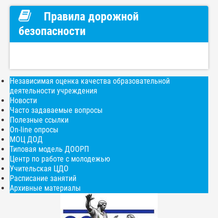
Правила дорожной
безопасности
Независимая оценка качества образовательной
деятельности учреждения
Новости
Часто задаваемые вопросы
Полезные ссылки
On-line опросы
МОЦ ДОД
Типовая модель ДООРП
Центр по работе с молодежью
Учительская ЦДО
Расписание занятий
Архивные материалы