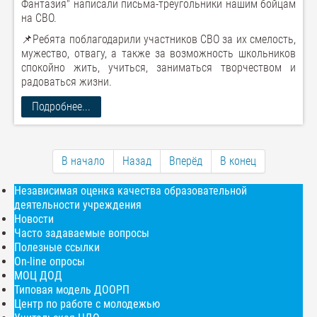
Фантазия" написали письма-треугольники нашим бойцам
на СВО.
📌Ребята поблагодарили участников СВО за их смелость,
мужество, отвагу, а также за возможность школьников
спокойно жить, учиться, заниматься творчеством и
радоваться жизни.
Подробнее...
В начало
Назад
Вперёд
В конец
Независимая оценка качества образовательной
деятельности учреждения
Новости
Часто задаваемые вопросы
Полезные ссылки
On-line опросы
МОЦ ДОД
Типовая модель ДООРП
Центр по работе с молодежью