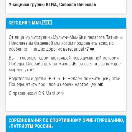
Учащийся группы КГИА, Соболев Вячеслав
СЕГОДНЯ 9 МАЯ.🇷🇺
От лица мультстудии «Мульт-и-Мы» 🎬 и педагога Татьяны
Николаевны Фадеевой мы хотим поздравить всех, но
особенно — наших дорогих ветеранов! 🌹❤️
Вы — главные герои настоящей, невыдуманной истории
Победы. Спасибо вам за жизнь 🙏, за свет ☀️, за каждое
мирное утро!
Родителям и детям 👨‍👩‍👧‍👦 желаем помнить цену этой
Победы, чтить прошлое и беречь настоящее. 🕊️
С праздником! С 9 Мая! 🎉✨
СОРЕВНОВАНИЯ ПО СПОРТИВНОМУ ОРИЕНТИРОВАНИЮ,
«ПАТРИОТЫ РОССИИ»