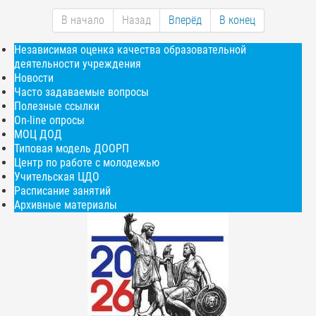
В начало
Назад
Вперёд
В конец
Независимая оценка качества образовательной
деятельности учреждения
Новости
Часто задаваемые вопросы
Полезные ссылки
On-line опросы
МОЦ ДОД
Типовая модель ДООРП
Центр по работе с молодежью
Учительская ЦДО
Расписание занятий
Архивные материалы