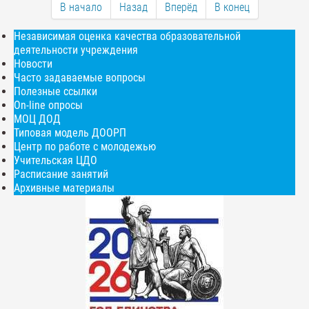
В начало
Назад
Вперёд
В конец
Независимая оценка качества образовательной
деятельности учреждения
Новости
Часто задаваемые вопросы
Полезные ссылки
On-line опросы
МОЦ ДОД
Типовая модель ДООРП
Центр по работе с молодежью
Учительская ЦДО
Расписание занятий
Архивные материалы