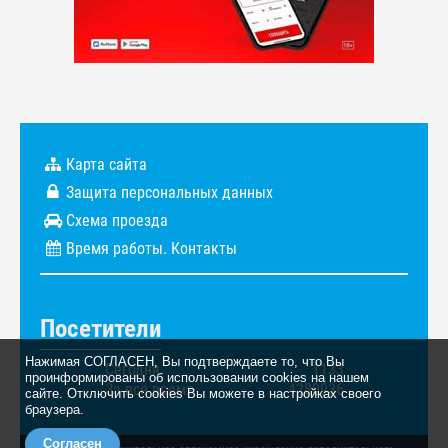
Карта сайта
Защита персональных данных
Схема проезда
Время работы. Контакты
Посетители
Нажимая СОГЛАСЕН, Вы подтверждаете то, что Вы
Сегодня
1133
проинформированы об использовании cookies на нашем
За всё время
4280936
сайте. Отключить cookies Вы можете в настройках своего
браузера.
Согласен