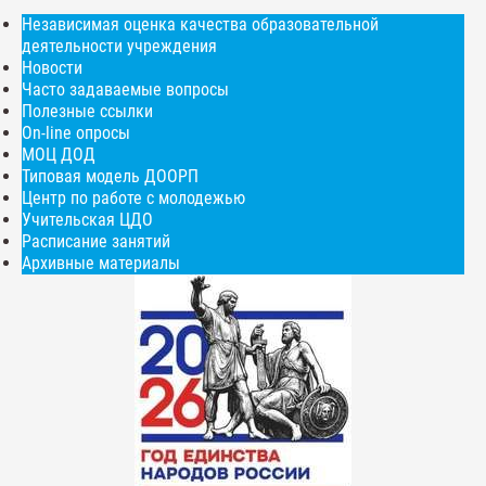
Независимая оценка качества образовательной
деятельности учреждения
Новости
Часто задаваемые вопросы
Полезные ссылки
On-line опросы
МОЦ ДОД
Типовая модель ДООРП
Центр по работе с молодежью
Учительская ЦДО
Расписание занятий
Архивные материалы