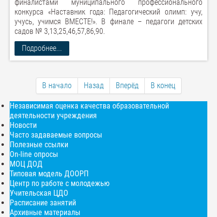
финалистами муниципального профессионального
конкурса «Наставник года: Педагогический олимп: учу,
учусь, учимся ВМЕСТЕ!». В финале – педагоги детских
садов № 3,13,25,46,57,86,90.
Подробнее...
В начало
Назад
Вперёд
В конец
Независимая оценка качества образовательной
деятельности учреждения
Новости
Часто задаваемые вопросы
Полезные ссылки
On-line опросы
МОЦ ДОД
Типовая модель ДООРП
Центр по работе с молодежью
Учительская ЦДО
Расписание занятий
Архивные материалы