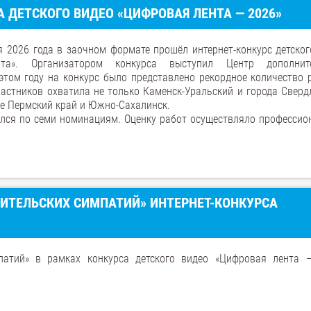
 ДЕТСКОГО ВИДЕО «ЦИФРОВАЯ ЛЕНТА — 2026»
я 2026 года в заочном формате прошёл интернет-конкурс детског
та». Организатором конкурса выступил Центр дополните
этом году на конкурс было представлено рекордное количество 
частников охватила не только Каменск-Уральский и города Сверд
же Пермский край и Южно-Сахалинск.
лся по семи номинациям. Оценку работ осуществляло профессио
РИТЕЛЬСКИХ СИМПАТИЙ» ИНТЕРНЕТ-КОНКУРСА
мпатий» в рамках конкурса детского видео «Цифровая лента 