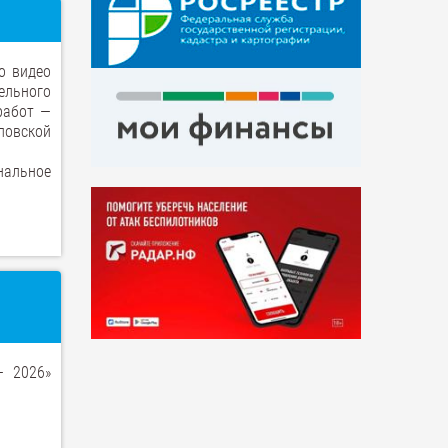
о видео
льного
работ —
ловской
нальное
— 2026»