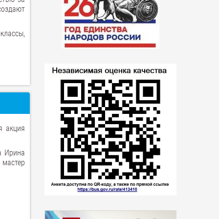
создают
классы,
я акция
а Ирина
 мастер