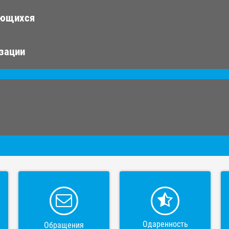
ающихся
изации
Одаренность
Обращения