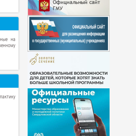
нные на
венному
лактику