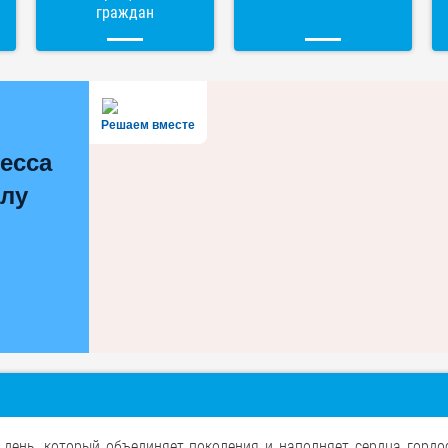
граждан
Решаем вместе
есса
олу
день, который объединяет поколения и наполняет сердца гордо