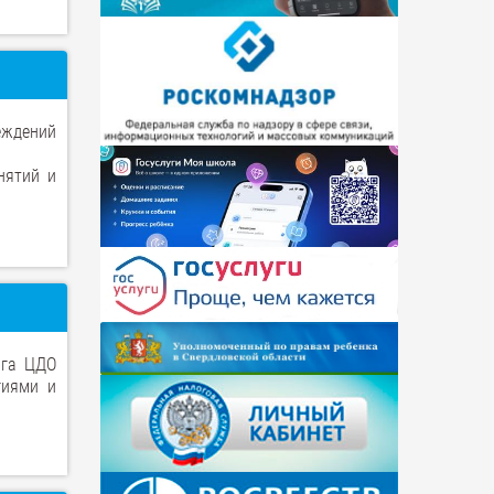
еждений
нятий и
ога ЦДО
гиями и