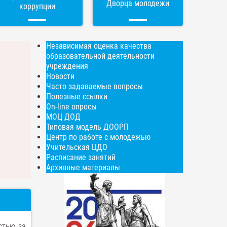
Дворца молодежи
коррупции
Независимая оценка качества
образовательной деятельности
учреждения
Новости
Часто задаваемые вопросы
Полезные ссылки
On-line опросы
МОЦ ДОД
Типовая модель ДООРП
Центр по работе с молодежью
Учительская ЦДО
Расписание занятий
Архивные материалы
стью за