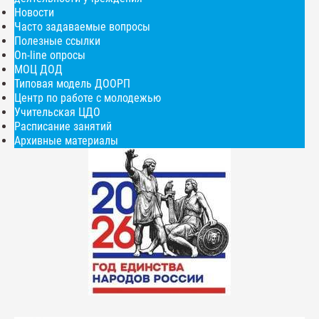
Новости
Часто задаваемые вопросы
Полезные ссылки
On-line опросы
МОЦ ДОД
Типовая модель ДООРП
Центр по работе с молодежью
Учительская ЦДО
Расписание занятий
Архивные материалы