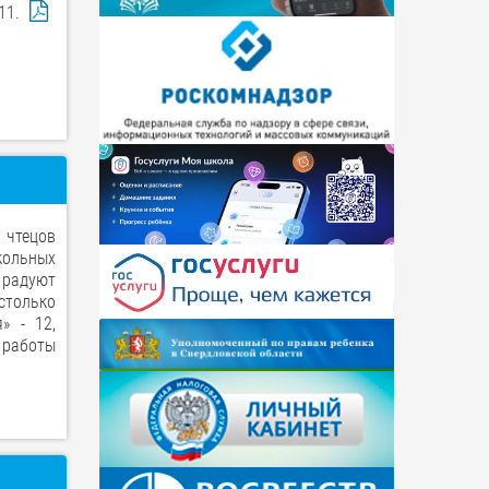
 11.
 чтецов
кольных
 радуют
столько
» - 12,
 работы