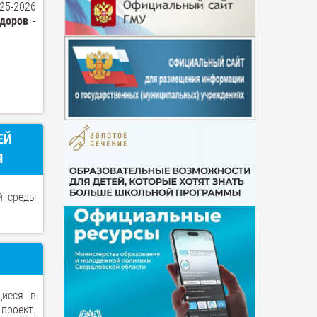
25-2026
доров -
ЕЙ
Я
й среды
щиеся в
проект.