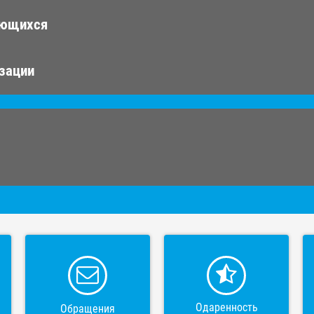
ающихся
изации
Одаренность
Обращения