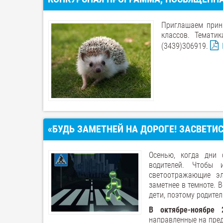
Приглашаем приня
классов. Темати
(3439)306919.
«БУДЬ ЗАМЕТНЕЙ НА ДОРОГЕ! ЗАСВЕТИС
Осенью, когда дни 
водителей. Чтобы 
светоотражающие э
заметнее в темноте. 
дети, поэтому родите
В октябре-ноябре 
направленные на пред