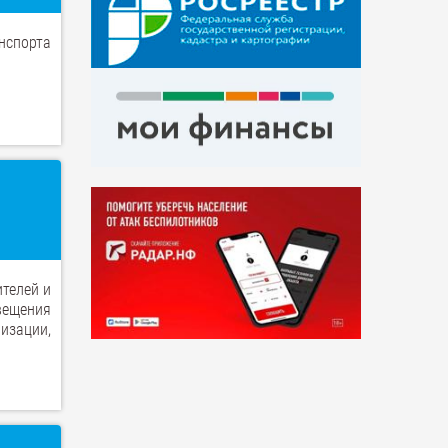
нспорта
телей и
вещения
изации,