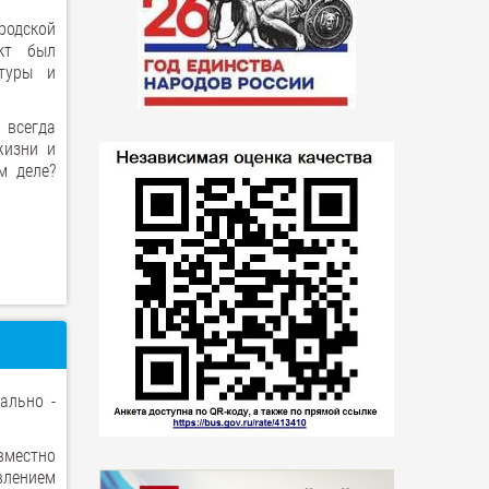
родской
ект был
ьтуры и
 всегда
жизни и
м деле?
ально -
вместно
лением