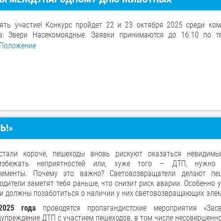
ть участие! Конкурс пройдет 22 и 23 октября 2025 среди ком
ка: Звери Насекомоядные. Заявки принимаются до 16.10 по т
Положение
Ь!»
стали короче, пешеходы вновь рискуют оказаться невидим
избежать неприятностей или, хуже того – ДТП, нужно 
лементы. Почему это важно? Световозвращатели делают пе
Водители заметят тебя раньше, что снизит риск аварии. Особенно
ли должны позаботиться о наличии у них световозвращающих эле
2025 года
проводятся пропагандистские мероприятия «Засве
упреждение ДТП с участием пешеходов, в том числе несовершенно