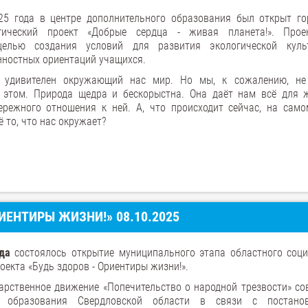
25 года в центре дополнительного образования был открыт го
огический проект «Добрые сердца - живая планета!». Про
целью создания условий для развития экологической кул
ностных ориентаций учащихся.
 удивителен окружающий нас мир. Но мы, к сожалению, не
 этом. Природа щедра и бескорыстна. Она даёт нам всё для 
ережного отношения к ней. А, что происходит сейчас, на само
 то, что нас окружает?
ИЕНТИРЫ ЖИЗНИ!» 08.10.2025
да
состоялось открытие муниципального этапа областного соци
оекта «Будь здоров - Ориентиры жизни!».
арственное движение «Попечительство о народной трезвости» со
 образования Свердловской области в связи с постанов