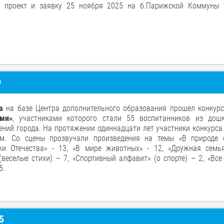
ь проект и заявку 25 ноября 2025 на б.Парижской Коммуны
0
а
на базе Центра дополнительного образования прошел конкурс
ми»
, участниками которого стали 55 воспитанников из дош
ний города. На протяжении одиннадцати лет участники конкурса
ом. Со сцены прозвучали произведения на темы «В природе 
ики Отечества» - 13, «В мире животных» - 12, «Дружная семья
(веселые стихи) – 7, «Спортивный алфавит» (о спорте) – 2, «Все
5.
5