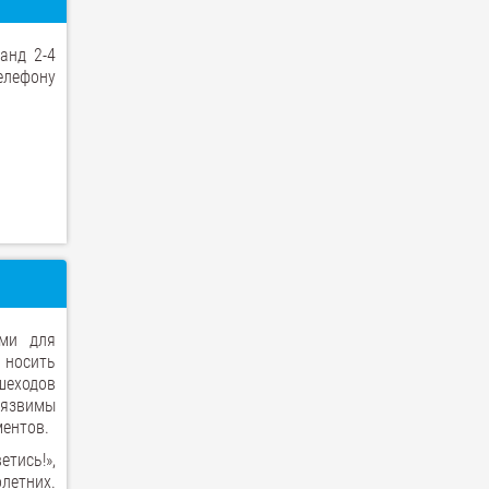
анд 2-4
елефону
ыми для
носить
шеходов
 уязвимы
ментов.
тись!»,
летних.