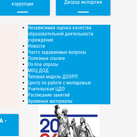
Дворца молодежи
коррупции
Независимая оценка качества
образовательной деятельности
учреждения
Новости
Часто задаваемые вопросы
Полезные ссылки
On-line опросы
МОЦ ДОД
Типовая модель ДООРП
Центр по работе с молодежью
Учительская ЦДО
Расписание занятий
Архивные материалы
А -