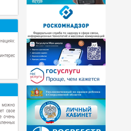
инациях:
интерес
да можно
ет свое
е очень
вленных