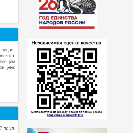
Горицвет
ьского.
дующим
 хищные
7 по ул.