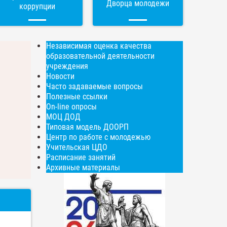
Дворца молодежи
коррупции
Независимая оценка качества
образовательной деятельности
учреждения
Новости
Часто задаваемые вопросы
Полезные ссылки
On-line опросы
МОЦ ДОД
Типовая модель ДООРП
Центр по работе с молодежью
Учительская ЦДО
Расписание занятий
Архивные материалы