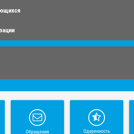
ающихся
изации
Одаренность
Обращения