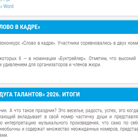
» Word
ЛОВО В КАДРЕ»
еоконкурс «Слово в кадре». Участники соревновались в двух ном
 которых 6 — в номинации «Буктрейлер». Отметим, что высокий 
м удивлением для организаторов и членов жюри.
ДУГА ТАЛАНТОВ» 2026. ИТОГИ
ик. А что такое праздник? Это веселье, радость, успех, это ког
пающий вкладывает в свой номер частичку души и представля
ю интерпретацию музыкального произведения, что само по себ
к необычны и содержат множество неожиданных номеров, предста
ами.