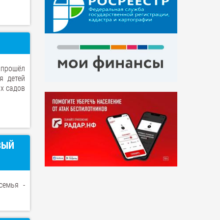
 прошёл
я детей
х садов
ВЫЙ
семья -