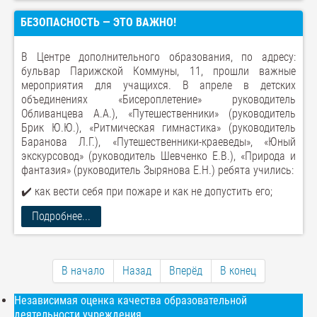
БЕЗОПАСНОСТЬ — ЭТО ВАЖНО!
В Центре дополнительного образования, по адресу:
бульвар Парижской Коммуны, 11, прошли важные
мероприятия для учащихся. В апреле в детских
объединениях «Бисероплетение» руководитель
Обливанцева А.А.), «Путешественники» (руководитель
Брик Ю.Ю.), «Ритмическая гимнастика» (руководитель
Баранова Л.Г.), «Путешественники-краеведы», «Юный
экскурсовод» (руководитель Шевченко Е.В.), «Природа и
фантазия» (руководитель Зырянова Е.Н.) ребята учились:
✔️ как вести себя при пожаре и как не допустить его;
Подробнее...
В начало
Назад
Вперёд
В конец
Независимая оценка качества образовательной
деятельности учреждения