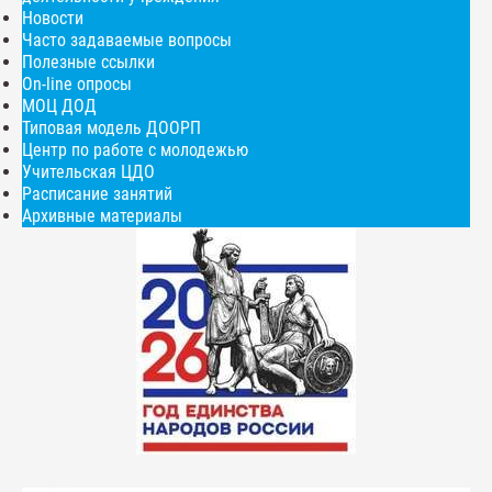
Новости
Часто задаваемые вопросы
Полезные ссылки
On-line опросы
МОЦ ДОД
Типовая модель ДООРП
Центр по работе с молодежью
Учительская ЦДО
Расписание занятий
Архивные материалы