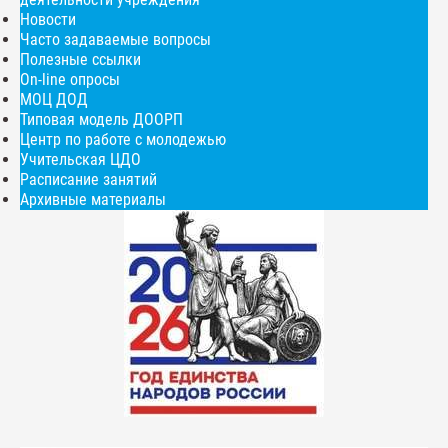
Новости
Часто задаваемые вопросы
Полезные ссылки
On-line опросы
МОЦ ДОД
Типовая модель ДООРП
Центр по работе с молодежью
Учительская ЦДО
Расписание занятий
Архивные материалы