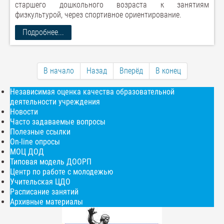
старшего дошкольного возраста к занятиям
физкультурой, через спортивное ориентирование.
Подробнее...
В начало
Назад
Вперёд
В конец
Независимая оценка качества образовательной
деятельности учреждения
Новости
Часто задаваемые вопросы
Полезные ссылки
On-line опросы
МОЦ ДОД
Типовая модель ДООРП
Центр по работе с молодежью
Учительская ЦДО
Расписание занятий
Архивные материалы