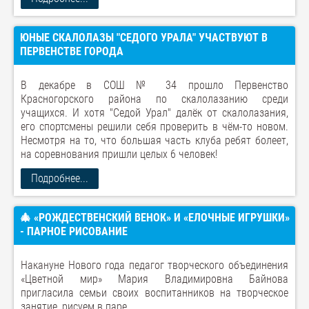
ЮНЫЕ СКАЛОЛАЗЫ "СЕДОГО УРАЛА" УЧАСТВУЮТ В
ПЕРВЕНСТВЕ ГОРОДА
В декабре в СОШ № 34 прошло Первенство
Красногорского района по скалолазанию среди
учащихся. И хотя "Седой Урал" далёк от скалолазания,
его спортсмены решили себя проверить в чём-то новом.
Несмотря на то, что большая часть клуба ребят болеет,
на соревнования пришли целых 6 человек!
Подробнее...
🎄 «РОЖДЕСТВЕНСКИЙ ВЕНОК» И «ЕЛОЧНЫЕ ИГРУШКИ»
- ПАРНОЕ РИСОВАНИЕ
Накануне Нового года педагог творческого объединения
«Цветной мир» Мария Владимировна Байнова
пригласила семьи своих воспитанников на творческое
занятие, рисуем в паре.