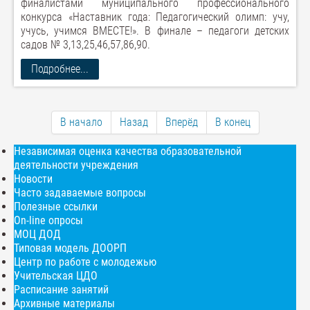
финалистами муниципального профессионального
конкурса «Наставник года: Педагогический олимп: учу,
учусь, учимся ВМЕСТЕ!». В финале – педагоги детских
садов № 3,13,25,46,57,86,90.
Подробнее...
В начало
Назад
Вперёд
В конец
Независимая оценка качества образовательной
деятельности учреждения
Новости
Часто задаваемые вопросы
Полезные ссылки
On-line опросы
МОЦ ДОД
Типовая модель ДООРП
Центр по работе с молодежью
Учительская ЦДО
Расписание занятий
Архивные материалы