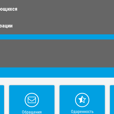
ающихся
изации
Одаренность
Обращения