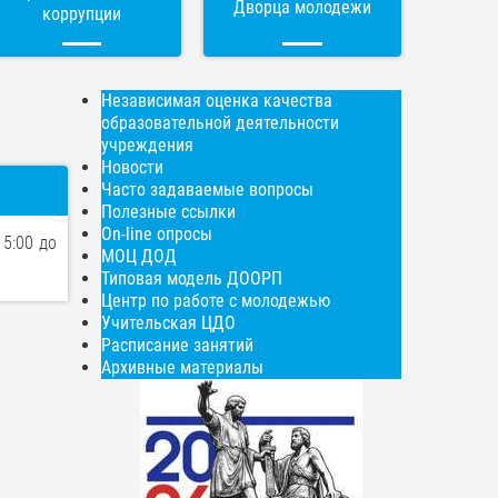
Дворца молодежи
коррупции
Независимая оценка качества
образовательной деятельности
учреждения
Новости
Часто задаваемые вопросы
Полезные ссылки
On-line опросы
15:00 до
МОЦ ДОД
Типовая модель ДООРП
Центр по работе с молодежью
Учительская ЦДО
Расписание занятий
Архивные материалы