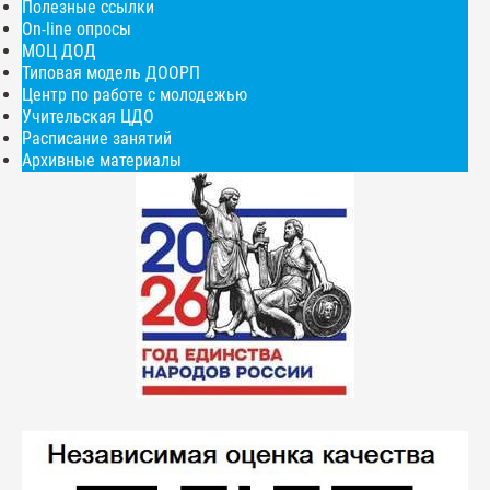
Полезные ссылки
On-line опросы
МОЦ ДОД
Типовая модель ДООРП
Центр по работе с молодежью
Учительская ЦДО
Расписание занятий
Архивные материалы