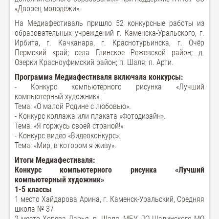
«Дворец молодёжи».
На Медиафестиваль пришло 52 конкурсные работы из
образовательных учреждений г. Каменска-Уральского, г.
Ирбита, г. Качканара, г. Краснотурьинска, г. Очёр
Пермский край; села Глинское Режевской район; д.
Озерки Красноуфимский район; п. Шаля; п. Арти.
Программа Медиафестиваля включала конкурсы:
- Конкурс компьютерного рисунка «Лучший
компьютерный художник».
Тема: «О малой Родине с любовью».
- Конкурс коллажа или плаката «Фотодизайн».
Тема: «Я горжусь своей страной!»
- Конкурс видео «Видеоконкурс».
Тема: «Мир, в котором я живу».
Итоги Медиафестиваля:
Конкурс компьютерного рисунка «Лучший
компьютерный художник»
1-5 классы
1 место Хайдарова Арина, г. Каменск-Уральский, Средняя
школа № 37
2 место Хорева Дарья, п. Шаля, МБУ ДО Шалинского МО