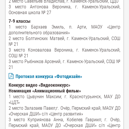
2 место Савельев Владислав, г. Каменск-Уральский, ЦДО
3 место Антонова Вероника, г. Каменск-Уральский,
Основная школа № 27
7-9 классы
1 место Бархаев Эмиль, п. Арти, МАОУ «Центр
дополнительного образования»
2 место Болтинских Матвей, г. Каменск-Уральский, СОШ
№ 21
3 место Коновалова Вероника, г. Каменск-Уральский,
СОШ № 21
3 место Рыбников Арсений, г. Каменск-Уральский, СОШ №
21
Протокол конкурса «Фотодизайн»
Конкурс видео «Видеоконкурс»
Номинация «Анимационный фильм»
1 место Цывунин Максим; г. Краснотурьинск, МАУ ДО
«ЦДТ»
2 место Залазаев Павел;г. Очёр, Пермский край, МАОУ ДО
«Очерская ДШИ» с/п «Центр развития»
3 место Куприянова Анна, Кобелев Гавриил; г. Очёр,
Пермский край, МАОУ ДО «Очерская ДШИ» с/п «Центр