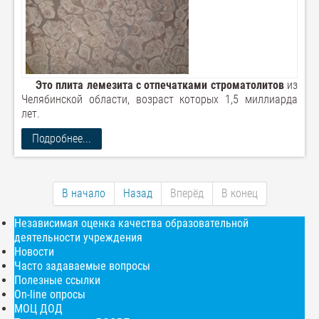
Это плита лемезита с отпечатками строматолитов
из
Челябинской области, возраст которых 1,5 миллиарда
лет.
Подробнее...
В начало
Назад
Вперёд
В конец
Независимая оценка качества образовательной
деятельности учреждения
Новости
Часто задаваемые вопросы
Полезные ссылки
On-line опросы
МОЦ ДОД